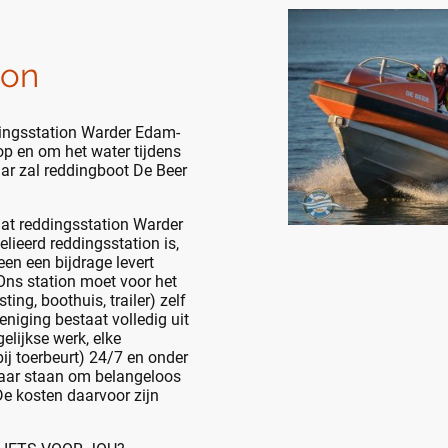
ion
ddingsstation Warder Edam-
op en om het water tijdens
ar zal reddingboot De Beer
at reddingsstation Warder
eerd reddingsstation is,
en een bijdrage levert
 Ons station moet voor het
ting, boothuis, trailer) zelf
eniging bestaat volledig uit
gelijkse werk, elke
ij toerbeurt) 24/7 en onder
aar staan om belangeloos
De kosten daarvoor zijn