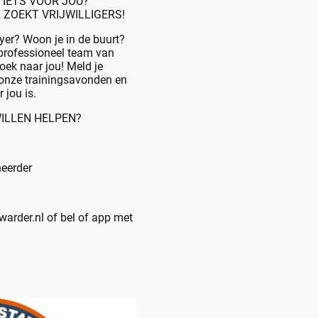
 IETS VOOR JOU?
ZOEKT VRIJWILLIGERS!
yer? Woon je in de buurt?
 professioneel team van
zoek naar jou! Meld je
 onze trainingsavonden en
 jou is.
ILLEN HELPEN?
heerder
warder.nl of bel of app met