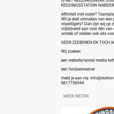
IS HET REDDINGSWERK OOK
REDDINGSSTATION WARDER 
Affiniteit met water? Teampla
Wil je deel uitmaken van een
vrijwilligers? Dan zijn wij op 
vrijblijvend aan voor één van
ontdek of redden ook iets voor
GEEN ZEEBENEN EN TOCH W
Wij zoeken:
een website/social media be
een fondsenwerver
meld je aan via: info@station
0617736944
MEER WETEN